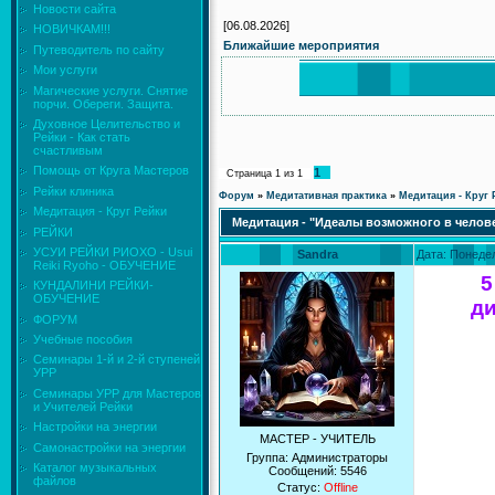
Новости сайта
[06.08.2026]
НОВИЧКАМ!!!
Ближайшие мероприятия
Путеводитель по сайту
Мои услуги
Магические услуги. Снятие
порчи. Обереги. Защита.
Духовное Целительство и
Рейки - Как стать
счастливым
Помощь от Круга Мастеров
1
Страница
1
из
1
Рейки клиника
Форум
»
Медитативная практика
»
Медитация - Круг 
Медитация - Круг Рейки
Медитация - "Идеалы возможного в челов
РЕЙКИ
УСУИ РЕЙКИ РИОХО - Usui
Sandra
Дата: Понедел
Reiki Ryoho - ОБУЧЕНИЕ
5
КУНДАЛИНИ РЕЙКИ-
ОБУЧЕНИЕ
ди
ФОРУМ
Учебные пособия
Семинары 1-й и 2-й ступеней
УРР
Семинары УРР для Мастеров
и Учителей Рейки
Настройки на энергии
МАСТЕР - УЧИТЕЛЬ
Самонастройки на энергии
Группа: Администраторы
Каталог музыкальных
Сообщений:
5546
файлов
Статус:
Offline