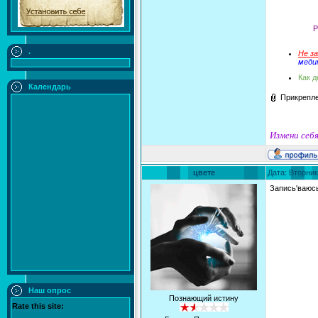
Р
.
Не з
меди
Как д
Календарь
Прикрепл
Измени себя
цвете
Дата: Вторник
Запись'ваюс
Наш опрос
Познающий истину
Rate this site: