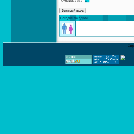
1
Страница
1
из
1
Сегодня заходили:
Cop