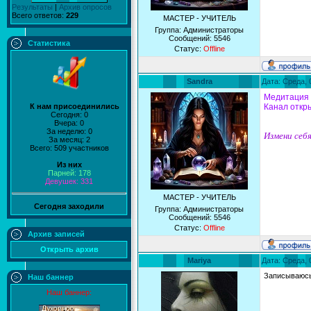
Результаты
|
Архив опросов
Всего ответов:
229
МАСТЕР - УЧИТЕЛЬ
Группа: Администраторы
Сообщений:
5546
Статистика
Статус:
Offline
Sandra
Дата: Среда, 
Медитация 
К нам присоединились
Канал откры
Сегодня: 0
Вчера: 0
За неделю: 0
Измени себя
За месяц: 2
Всего: 509 участников
Из них
Парней: 178
Девушек: 331
МАСТЕР - УЧИТЕЛЬ
Сегодня заходили
Группа: Администраторы
Сообщений:
5546
Статус:
Offline
Архив записей
Открыть архив
Mariya
Дата: Среда, 
Записываюс
Наш баннер
Наш баннер: