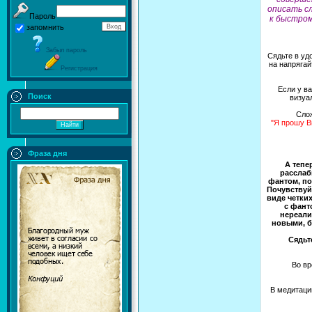
описать сл
Пароль
к быстром
запомнить
Забыл пароль
Сядьте в уд
на напрягай
Регистрация
Если у в
Поиск
визуа
Слож
"Я прошу В
Фраза дня
А тепе
расслаб
фантом, по
Почувствуйт
виде четки
с фант
нереали
новыми, б
Сядьт
Во вр
В медитаци