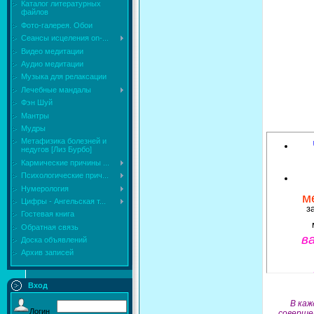
Каталог литературных
файлов
Фото-галерея. Обои
Сеансы исцеления on-...
Видео медитации
Аудио медитации
Музыка для релаксации
Лечебные мандалы
Фэн Шуй
Мантры
Мудры
Mетафизика болезней и
недугов [Лиз Бурбо]
Кармические причины ...
Психологические прич...
Нумерология
м
Цифры - Ангельская т...
з
Гостевая книга
Обратная связь
в
Доска объявлений
Архив записей
Об
Вход
на
В каж
Логин
соверше