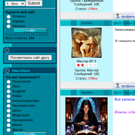
Группа: Проверенные
Submit
Сообщений:
108
Статус:
Offline
Оцените мой сайт
Отлично
Хорошо
Irishka
Дата: Среда, 
Неплохо
Записываюс
Результаты
|
Архив опросов
Всего ответов:
144
"В совершенств
.
Мастер КР-3
Группа: Мастер
Наш опрос
Сообщений:
165
Что вас привлекает?
Статус:
Offline
Психология
Йога
Буддизм
Sandra
Дата: Среда, 
Рейки
Все записан
Космоэнергетика
Биоэнергетика
Цигун
Измени себя
Медитации
Нумерология
Магия
Другое